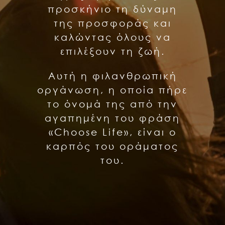
προσκήνιο τη δύναμη
της προσφοράς και
καλώντας όλους να
επιλέξουν τη ζωή.
Αυτή η φιλανθρωπική
οργάνωση, η οποία πήρε
το όνομά της από την
αγαπημένη του φράση
«Choose Life», είναι ο
καρπός του οράματος
του.