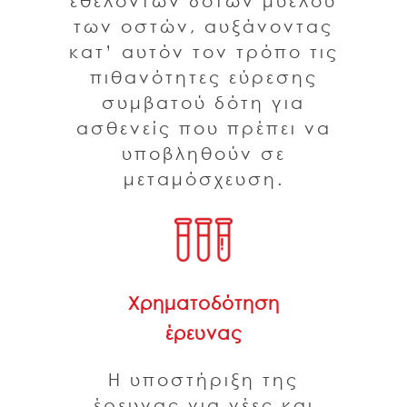
εθελοντών δοτών μυελού
των οστών, αυξάνοντας
κατ’ αυτόν τον τρόπο τις
πιθανότητες εύρεσης
συμβατού δότη για
ασθενείς που πρέπει να
υποβληθούν σε
μεταμόσχευση.
Χρηματοδότηση
έρευνας
Η υποστήριξη της
έρευνας για νέες και